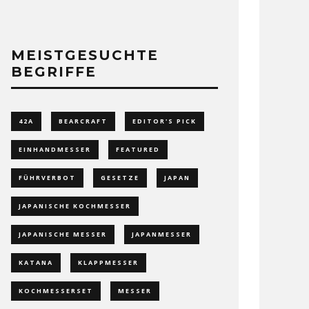
MEISTGESUCHTE
BEGRIFFE
42A
BEARCRAFT
EDITOR'S PICK
EINHANDMESSER
FEATURED
FÜHRVERBOT
GESETZE
JAPAN
JAPANISCHE KOCHMESSER
JAPANISCHE MESSER
JAPANMESSER
KATANA
KLAPPMESSER
KOCHMESSERSET
MESSER