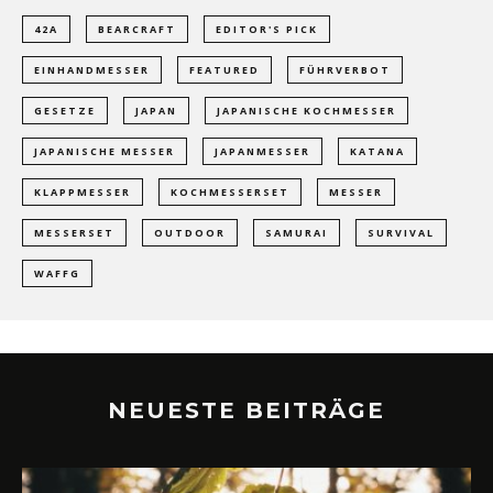
42A
BEARCRAFT
EDITOR'S PICK
EINHANDMESSER
FEATURED
FÜHRVERBOT
GESETZE
JAPAN
JAPANISCHE KOCHMESSER
JAPANISCHE MESSER
JAPANMESSER
KATANA
KLAPPMESSER
KOCHMESSERSET
MESSER
MESSERSET
OUTDOOR
SAMURAI
SURVIVAL
WAFFG
NEUESTE BEITRÄGE