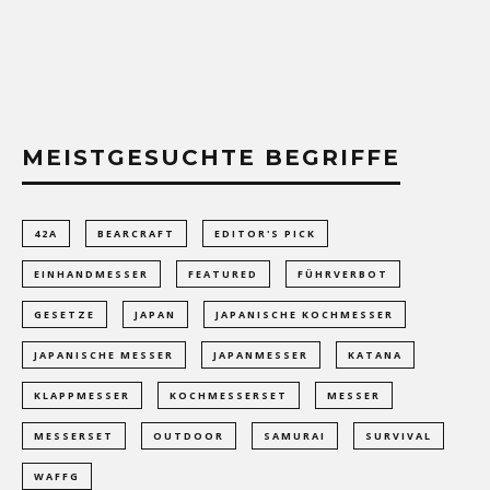
MEISTGESUCHTE BEGRIFFE
42A
BEARCRAFT
EDITOR'S PICK
EINHANDMESSER
FEATURED
FÜHRVERBOT
GESETZE
JAPAN
JAPANISCHE KOCHMESSER
JAPANISCHE MESSER
JAPANMESSER
KATANA
KLAPPMESSER
KOCHMESSERSET
MESSER
MESSERSET
OUTDOOR
SAMURAI
SURVIVAL
WAFFG