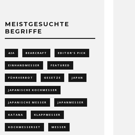
MEISTGESUCHTE
BEGRIFFE
42A
BEARCRAFT
EDITOR'S PICK
EINHANDMESSER
FEATURED
FÜHRVERBOT
GESETZE
JAPAN
JAPANISCHE KOCHMESSER
JAPANISCHE MESSER
JAPANMESSER
KATANA
KLAPPMESSER
KOCHMESSERSET
MESSER