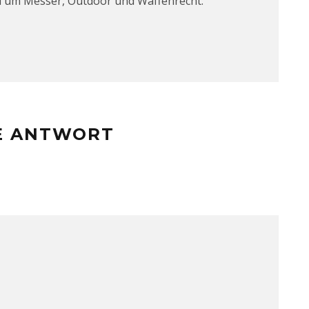
d um Messer, Outdoor und Waffenrecht.
NE ANTWORT