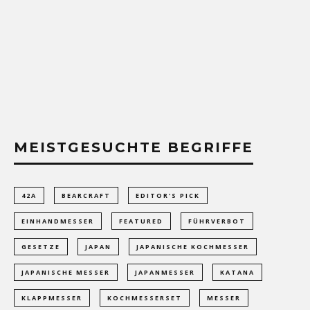
MEISTGESUCHTE BEGRIFFE
42A
BEARCRAFT
EDITOR'S PICK
EINHANDMESSER
FEATURED
FÜHRVERBOT
GESETZE
JAPAN
JAPANISCHE KOCHMESSER
JAPANISCHE MESSER
JAPANMESSER
KATANA
KLAPPMESSER
KOCHMESSERSET
MESSER