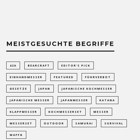
MEISTGESUCHTE BEGRIFFE
42A
BEARCRAFT
EDITOR'S PICK
EINHANDMESSER
FEATURED
FÜHRVERBOT
GESETZE
JAPAN
JAPANISCHE KOCHMESSER
JAPANISCHE MESSER
JAPANMESSER
KATANA
KLAPPMESSER
KOCHMESSERSET
MESSER
MESSERSET
OUTDOOR
SAMURAI
SURVIVAL
WAFFG