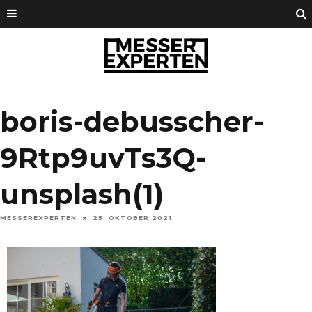
boris-debusscher-
9Rtp9uvTs3Q-
unsplash(1)
MESSEREXPERTEN
25. OKTOBER 2021