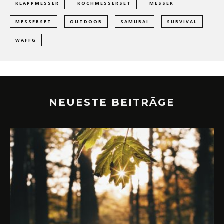
KLAPPMESSER
KOCHMESSERSET
MESSER
MESSERSET
OUTDOOR
SAMURAI
SURVIVAL
WAFFG
NEUESTE BEITRÄGE