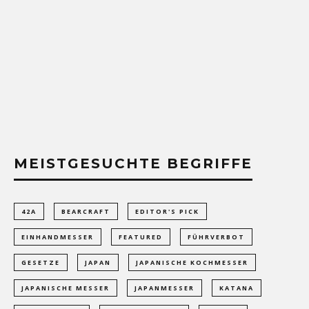
MEISTGESUCHTE BEGRIFFE
42A
BEARCRAFT
EDITOR'S PICK
EINHANDMESSER
FEATURED
FÜHRVERBOT
GESETZE
JAPAN
JAPANISCHE KOCHMESSER
JAPANISCHE MESSER
JAPANMESSER
KATANA