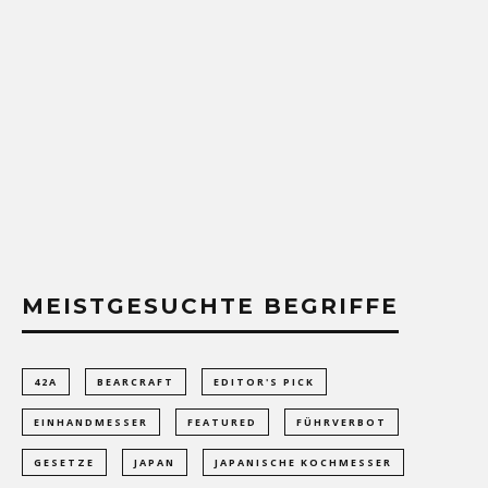
MEISTGESUCHTE BEGRIFFE
42A
BEARCRAFT
EDITOR'S PICK
EINHANDMESSER
FEATURED
FÜHRVERBOT
GESETZE
JAPAN
JAPANISCHE KOCHMESSER