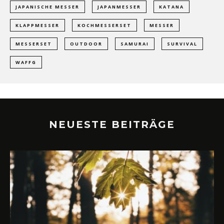
JAPANISCHE MESSER
JAPANMESSER
KATANA
KLAPPMESSER
KOCHMESSERSET
MESSER
MESSERSET
OUTDOOR
SAMURAI
SURVIVAL
WAFFG
NEUESTE BEITRÄGE