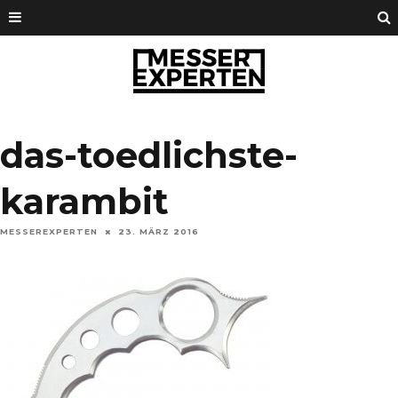
das-toedlichste-
karambit
MESSEREXPERTEN
23. MÄRZ 2016