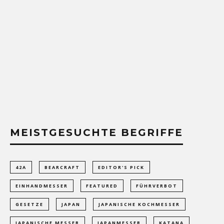
MEISTGESUCHTE BEGRIFFE
42A
BEARCRAFT
EDITOR'S PICK
EINHANDMESSER
FEATURED
FÜHRVERBOT
GESETZE
JAPAN
JAPANISCHE KOCHMESSER
JAPANISCHE MESSER
JAPANMESSER
KATANA