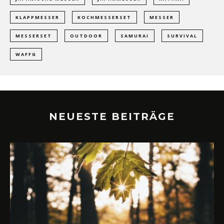
KLAPPMESSER
KOCHMESSERSET
MESSER
MESSERSET
OUTDOOR
SAMURAI
SURVIVAL
WAFFG
NEUESTE BEITRÄGE