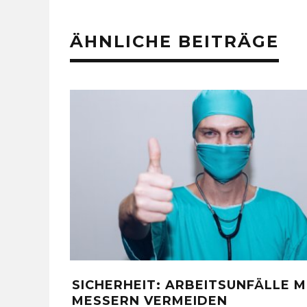
ÄHNLICHE BEITRÄGE
MIT
SPYDERCO TENACIOUS
W
KLAPPMESSER IM TEST – HÄLT ES
K