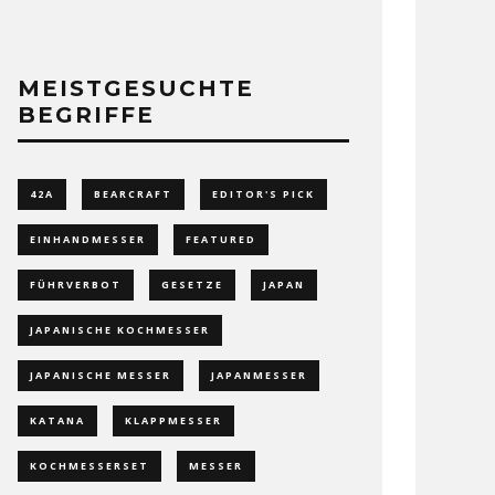
MEISTGESUCHTE
BEGRIFFE
42A
BEARCRAFT
EDITOR'S PICK
EINHANDMESSER
FEATURED
FÜHRVERBOT
GESETZE
JAPAN
JAPANISCHE KOCHMESSER
JAPANISCHE MESSER
JAPANMESSER
KATANA
KLAPPMESSER
KOCHMESSERSET
MESSER