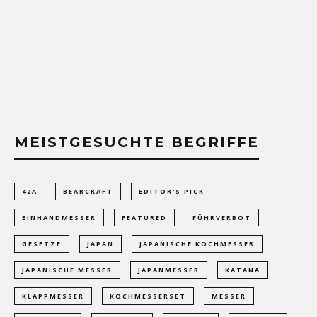
MEISTGESUCHTE BEGRIFFE
42A
BEARCRAFT
EDITOR'S PICK
EINHANDMESSER
FEATURED
FÜHRVERBOT
GESETZE
JAPAN
JAPANISCHE KOCHMESSER
JAPANISCHE MESSER
JAPANMESSER
KATANA
KLAPPMESSER
KOCHMESSERSET
MESSER