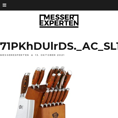
71PKhDUlrDS._AC_SL1
MESSEREXPERTEN
13. OKTOBER 2021