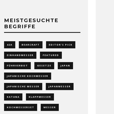
MEISTGESUCHTE
BEGRIFFE
42A
BEARCRAFT
EDITOR'S PICK
EINHANDMESSER
FEATURED
FÜHRVERBOT
GESETZE
JAPAN
JAPANISCHE KOCHMESSER
JAPANISCHE MESSER
JAPANMESSER
KATANA
KLAPPMESSER
KOCHMESSERSET
MESSER