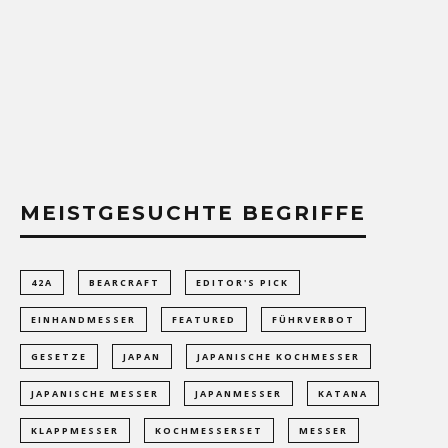
MEISTGESUCHTE BEGRIFFE
42A
BEARCRAFT
EDITOR'S PICK
EINHANDMESSER
FEATURED
FÜHRVERBOT
GESETZE
JAPAN
JAPANISCHE KOCHMESSER
JAPANISCHE MESSER
JAPANMESSER
KATANA
KLAPPMESSER
KOCHMESSERSET
MESSER