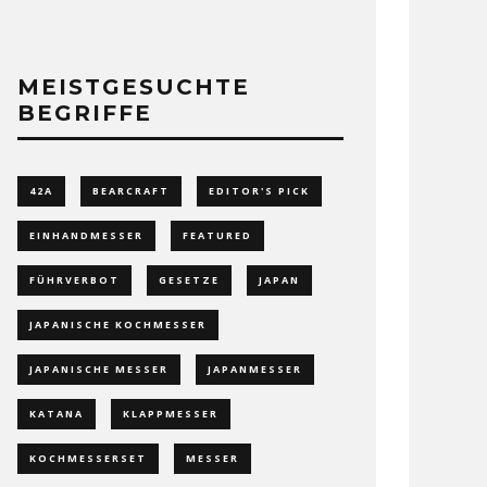
MEISTGESUCHTE
BEGRIFFE
42A
BEARCRAFT
EDITOR'S PICK
EINHANDMESSER
FEATURED
FÜHRVERBOT
GESETZE
JAPAN
JAPANISCHE KOCHMESSER
JAPANISCHE MESSER
JAPANMESSER
KATANA
KLAPPMESSER
KOCHMESSERSET
MESSER